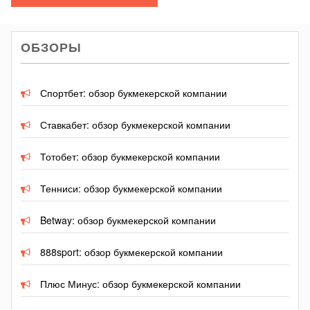
ОБЗОРЫ
Спортбет: обзор букмекерской компании
Ставкабет: обзор букмекерской компании
Тотобет: обзор букмекерской компании
Тенниси: обзор букмекерской компании
Betway: обзор букмекерской компании
888sport: обзор букмекерской компании
Плюс Минус: обзор букмекерской компании