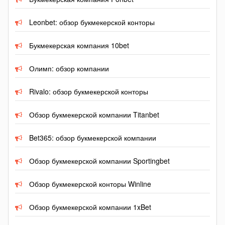
Leonbet: обзор букмекерской конторы
Букмекерская компания 10bet
Олимп: обзор компании
Rivalo: обзор букмекерской конторы
Обзор букмекерской компании Titanbet
Bet365: обзор букмекерской компании
Обзор букмекерской компании Sportingbet
Обзор букмекерской конторы Winline
Обзор букмекерской компании 1xBet