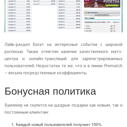
Лайв-раздел богат на интересные события с широкой
росписью. Также отметим наличие качественного матч-
центра и онлайн-трансляций для зарегистрированных
пользователей. Недостатки те же, что и в линии Prematch
– весьма посредственные коэффициенты.
Бонусная политика
Букмекер не скупится на щедрые подарки как новым, так и
постоянным клиентам:
Каждый новый пользователей получает 100%