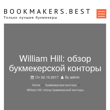
Skip
to
BOOKMAKERS.BEST
content
Только лучшие букмекеры
William Hill: обзор
букмекерской конторы
On
02.10.2017
By
admin
Home
Букмекерская контора
William Hill: обзор букмекерской конторы