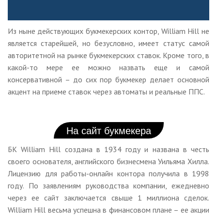
Из ныне действующих букмекерских контор, William Hill не
является старейшей, но безусловно, имеет статус самой
авторитетной на рынке букмекерских ставок. Кроме того, в
какой-то мере ее можно назвать еще и самой
консервативной – до сих пор букмекер делает основной
акцент на приеме ставок через автоматы и реальные ППС.
На сайт букмекера
БК William Hill создана в 1934 году и названа в честь
своего основателя, английского бизнесмена Уильяма Хилла.
Лицензию для работы-онлайн контора получила в 1998
году. По заявлениям руководства компании, ежедневно
через ее сайт заключается свыше 1 миллиона сделок.
William Hill весьма успешна в финансовом плане – ее акции