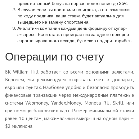
приветственный бонус на первое пополнение до 25€.
В случае если вы поставили на игрока, а его заменили
по ходу поединка, ваша ставка будет актуальна для
вышедшего на замену спортсмена.
Аналитики компании каждый день формируют супер-
экспресс. Если ставка проиграет из-за одного неверно
спрогнозированного исхода, букмекер подарит фрибет.
Операции по счету
БК William Hill работает со всеми основными валютами.
Впрочем, мы рекомендуем открывать счет в долларах,
евро или фунтах. Наиболее удобно и безопасно проводить
финансовые транзакции через международные платежные
системы Webmoney, Yandex.Money, Moneta RU, Skrill, или
при помощи банковских карт. Размер минимальной ставки
равен 10 центам, максимальный выигрыш на одном пари —
$2 миллиона.