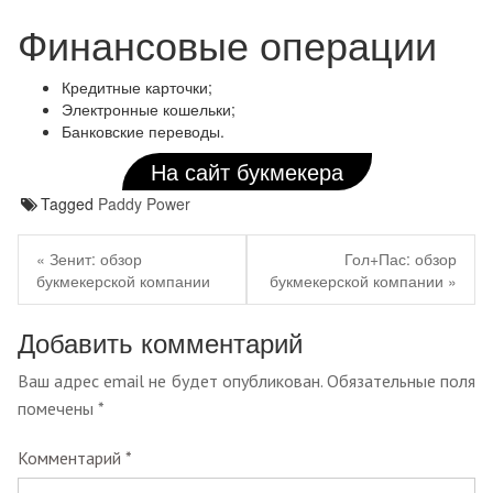
Финансовые операции
Кредитные карточки;
Электронные кошельки;
Банковские переводы.
На сайт букмекера
Tagged
Paddy Power
Навигация
Previous
Next
по
« Зенит: обзор
Гол+Пас: обзор
post:
post:
букмекерской компании
букмекерской компании »
записям
Добавить комментарий
Ваш адрес email не будет опубликован.
Обязательные поля
помечены
*
Комментарий
*