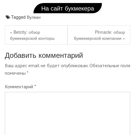
На сайт букмекера
Tagged
Вулкан
Навигация
Previous
Next
по
« Betcity: обзор
Pinnacle: обзор
post:
post:
букмекерской конторы
букмекерской компании »
записям
Добавить комментарий
Ваш адрес email не будет опубликован.
Обязательные поля
помечены
*
Комментарий
*