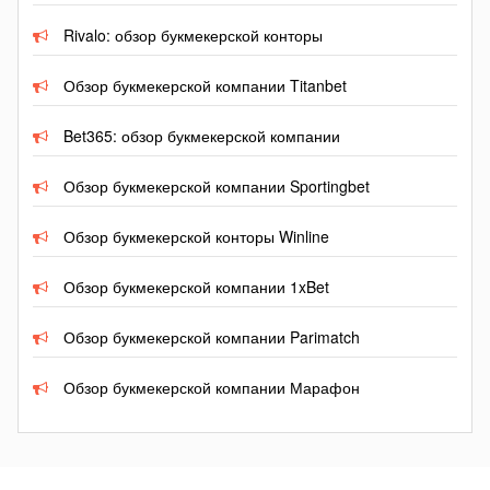
Rivalo: обзор букмекерской конторы
Обзор букмекерской компании Titanbet
Bet365: обзор букмекерской компании
Обзор букмекерской компании Sportingbet
Обзор букмекерской конторы Winline
Обзор букмекерской компании 1xBet
Обзор букмекерской компании Parimatch
Обзор букмекерской компании Марафон