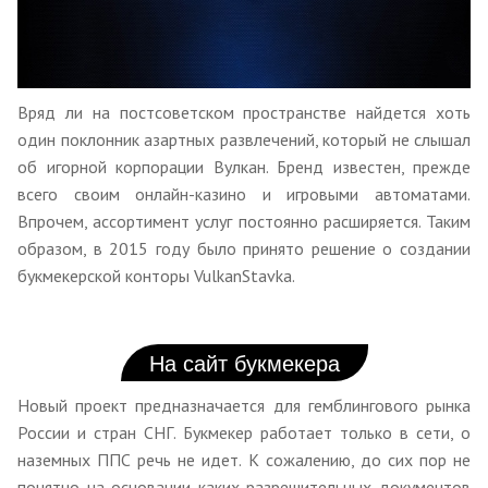
Вряд ли на постсоветском пространстве найдется хоть
один поклонник азартных развлечений, который не слышал
об игорной корпорации Вулкан. Бренд известен, прежде
всего своим онлайн-казино и игровыми автоматами.
Впрочем, ассортимент услуг постоянно расширяется. Таким
образом, в 2015 году было принято решение о создании
букмекерской конторы VulkanStavka.
На сайт букмекера
Новый проект предназначается для гемблингового рынка
России и стран СНГ. Букмекер работает только в сети, о
наземных ППС речь не идет. К сожалению, до сих пор не
понятно на основании каких разрешительных документов