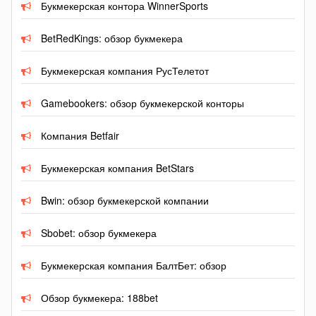
Букмекерская контора WinnerSports
BetRedKings: обзор букмекера
Букмекерская компания РусТелетот
Gamebookers: обзор букмекерской конторы
Компания Betfair
Букмекерская компания BetStars
Bwin: обзор букмекерской компании
Sbobet: обзор букмекера
Букмекерская компания БалтБет: обзор
Обзор букмекера: 188bet