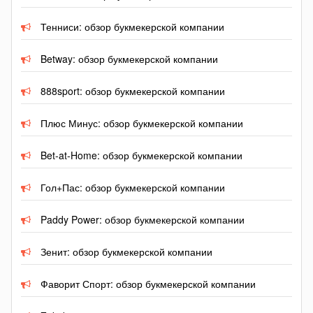
Тенниси: обзор букмекерской компании
Betway: обзор букмекерской компании
888sport: обзор букмекерской компании
Плюс Минус: обзор букмекерской компании
Bet-at-Home: обзор букмекерской компании
Гол+Пас: обзор букмекерской компании
Paddy Power: обзор букмекерской компании
Зенит: обзор букмекерской компании
Фаворит Спорт: обзор букмекерской компании