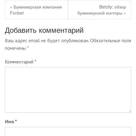
Навигация
Previous
Next
по
« Букмекерская компания
Betcity: обзор
post:
post:
Fonbet
букмекерской конторы »
записям
Добавить комментарий
Ваш адрес email не будет опубликован.
Обязательные поля
помечены
*
Комментарий
*
Имя
*