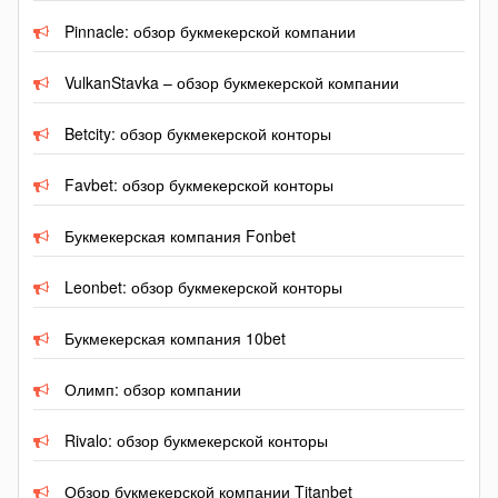
Pinnacle: обзор букмекерской компании
VulkanStavka – обзор букмекерской компании
Betcity: обзор букмекерской конторы
Favbet: обзор букмекерской конторы
Букмекерская компания Fonbet
Leonbet: обзор букмекерской конторы
Букмекерская компания 10bet
Олимп: обзор компании
Rivalo: обзор букмекерской конторы
Обзор букмекерской компании Titanbet