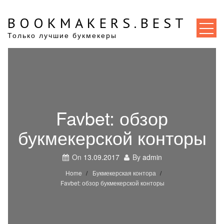
Skip
to
BOOKMAKERS.BEST
content
Только лучшие букмекеры
Favbet: обзор
букмекерской конторы
On
13.09.2017
By
admin
Home
Букмекерская контора
Favbet: обзор букмекерской конторы