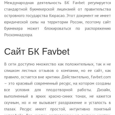
Международная деятельность БК Favbet регулируется
стандартной букмекерской лицензией от правительства
островного государства Кюрасао. Этот документ не имеет
юридической силы на территории России, поэтому сайт
букмекера может блокироваться по распоряжению
Роскомнадзора.
Сайт БК Favbet
В сети доступно множество как положительных, так и не
слишком лестных отзывов о компании, но ее сайт, как
правило, остается вне критики. Действительно, favbet.com
– это красивый современный ресурс, на котором созданы
все условия для плодотворной работы. Дизайн,
выполненный в ярких красно-синих тонах, не кажется
скучным, но и не вызывает раздражение и усталость в
глазах. Ресурс имеет простой, интуитивно понятный